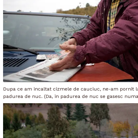
Dupa ce am incaltat cizmele de cauciuc, ne-am pornit l
padurea de nuc. (Da, in padurea de nuc se gasesc numai