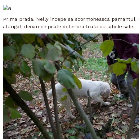
Prima prada. Nelly incepe sa scormoneasca pamantul. 
alungat, deoarece poate deteriora trufa cu labele sale.