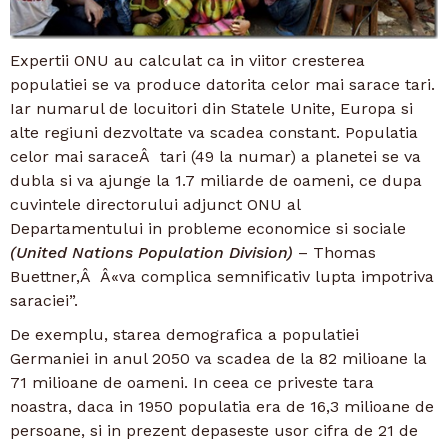
Expertii ONU au calculat ca in viitor cresterea
populatiei se va produce datorita celor mai sarace tari.
Iar numarul de locuitori din Statele Unite, Europa si
alte regiuni dezvoltate va scadea constant. Populatia
celor mai saraceÂ tari (49 la numar) a planetei se va
dubla si va ajunge la 1.7 miliarde de oameni, ce dupa
cuvintele directorului adjunct ONU al
Departamentului in probleme economice si sociale
(United Nations Population Division)
– Thomas
Buettner,Â Â«va complica semnificativ lupta impotriva
saraciei”.
De exemplu, starea demografica a populatiei
Germaniei in anul 2050 va scadea de la 82 milioane la
71 milioane de oameni. In ceea ce priveste tara
noastra, daca in 1950 populatia era de 16,3 milioane de
persoane, si in prezent depaseste usor cifra de 21 de