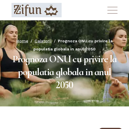
Skip
to
the
content
Home
Calatorii
Prognoza ONU cu privire la
populatia globala in anul 2050
Prognoza ONU cu privire la
populatia globala in anul
2050