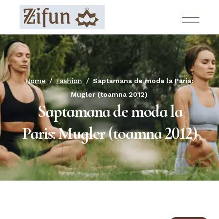
Skip
to
the
content
Home
Fashion
Saptamana de moda la Paris:
Mugler (toamna 2012)
Saptamana de moda la
Paris: Mugler (toamna 2012)