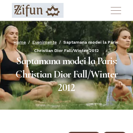
Skip
to
the
content
Home
Evenimente
Saptamana modei la Paris:
Christian Dior Fall/Winter 2012
Saptamana modei la Paris:
Christian Dior Fall/Winter
2012