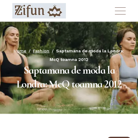
Skip
to
the
content
Home
Fashion
Saptamana de moda la Londra:
McQ toamna 2012
Saptamana de moda la
Londra: McQ toamna 2012