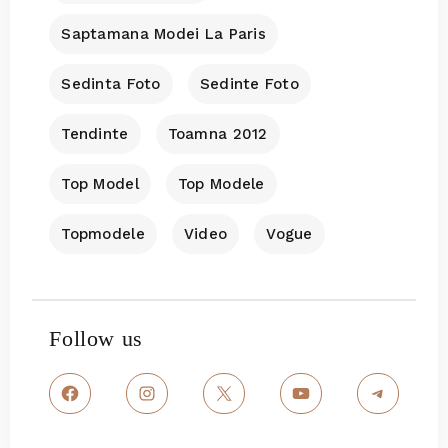
Saptamana Modei La Paris
Sedinta Foto
Sedinte Foto
Tendinte
Toamna 2012
Top Model
Top Modele
Topmodele
Video
Vogue
Follow us
Facebook
Instagram
X
YouTube
Teleg