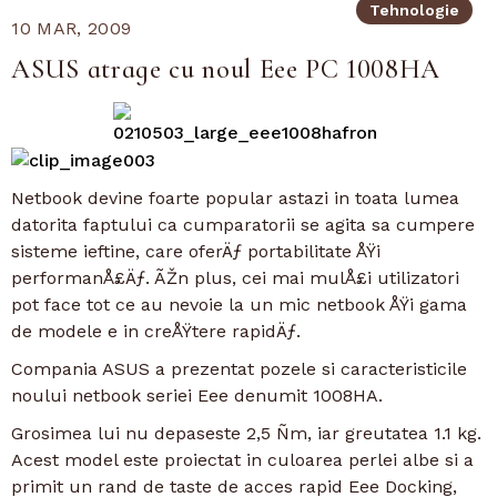
Tehnologie
10 MAR, 2009
ASUS atrage cu noul Eee PC 1008HA
Netbook devine foarte popular astazi in toata lumea
datorita faptului ca cumparatorii se agita sa cumpere
sisteme ieftine, care oferÄƒ portabilitate ÅŸi
performanÅ£Äƒ. ÃŽn plus, cei mai mulÅ£i utilizatori
pot face tot ce au nevoie la un mic netbook ÅŸi gama
de modele e in creÅŸtere rapidÄƒ.
Compania ASUS a prezentat pozele si caracteristicile
noului netbook seriei Eee denumit 1008HA.
Grosimea lui nu depaseste 2,5 Ñm, iar greutatea 1.1 kg.
Acest model este proiectat in culoarea perlei albe si a
primit un rand de taste de acces rapid Eee Docking,