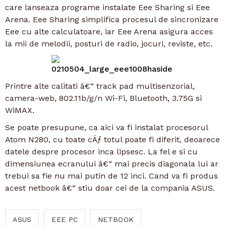
care lanseaza programe instalate Eee Sharing si Eee
Arena. Eee Sharing simplifica procesul de sincronizare
Eee cu alte calculatoare, iar Eee Arena asigura acces
la mii de melodii, posturi de radio, jocuri, reviste, etc.
Printre alte calitati â€“ track pad multisenzorial,
camera-web, 802.11b/g/n Wi-Fi, Bluetooth, 3.75G si
WiMAX.
Se poate presupune, ca aici va fi instalat procesorul
Atom N280, cu toate cÄƒ totul poate fi diferit, deoarece
datele despre procesor inca lipsesc. La fel e si cu
dimensiunea ecranului â€“ mai precis diagonala lui ar
trebui sa fie nu mai putin de 12 inci. Cand va fi produs
acest netbook â€“ stiu doar cei de la compania ASUS.
ASUS
EEE PC
NETBOOK